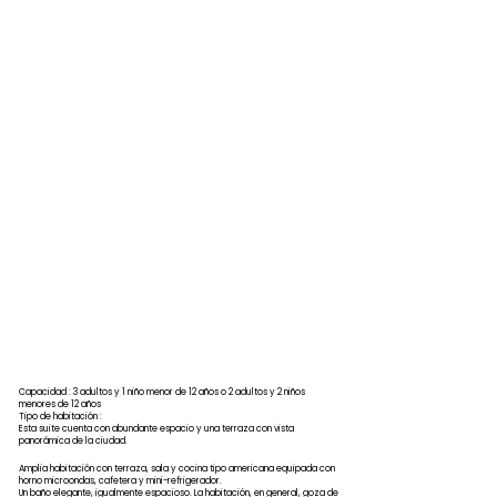
Capacidad : 3 adultos y 1 niño menor de 12 años o 2 adultos y 2 niños
menores de 12 años
Tipo de habitación :
Esta suite cuenta con abundante espacio y una terraza con vista
panorámica de la ciudad.
Amplia habitación con terraza, sala y cocina tipo americana equipada con
horno microondas, cafetera y mini-refrigerador.
Un baño elegante, igualmente espacioso. La habitación, en general, goza de