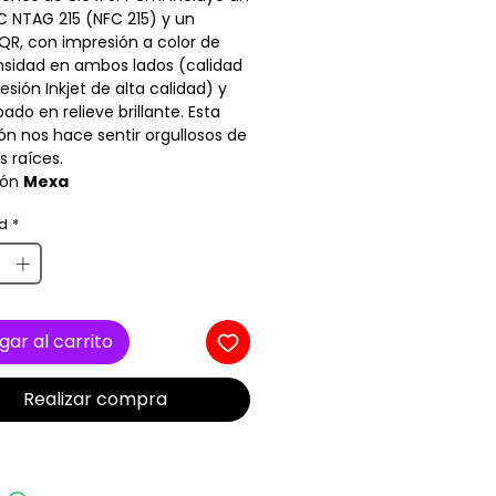
C NTAG 215 (NFC 215) y un
QR, con impresión a color de
nsidad en ambos lados (calidad
esión Inkjet de alta calidad) y
ado en relieve brillante. Esta
ón nos hace sentir orgullosos de
s raíces.
ión
Mexa
d
*
gar al carrito
Realizar compra