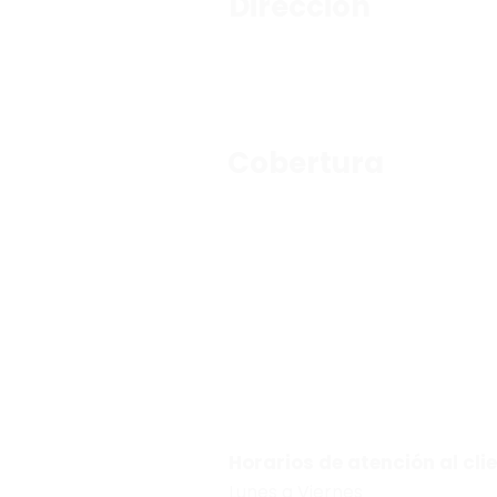
Dirección
Av. Lázaro Cárdenas No. 2225,
Col. Fracc. Valle Oriente, San Pedro Garza
García, Nuevo León.
Cobertura
León, Morelia, Guadalajara, Monterrey, San 
Aguascalientes y Querétaro.
¿Tienes dudas? Mándanos un 
81-
29704268
Horarios de atención al cli
Lunes a Viernes
10:00 am –