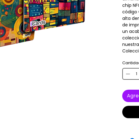
chip NF
código 
alta de
de impr
un acab
colecci
nuestra
Colecc
Cantida
Agre