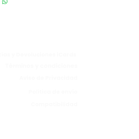
ías y Devoluciones iCards
Términos y condiciones
Aviso de Privacidad
Política de envío
Compatibilidad