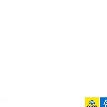
Luis Potosí,
Whats!
ente
 6:00 pm