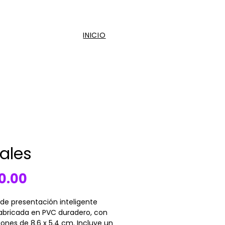
INICIO
rales
Precio
0.00
 de presentación inteligente
fabricada en PVC duradero, con
ones de 8.6 x 5.4 cm. Incluye un