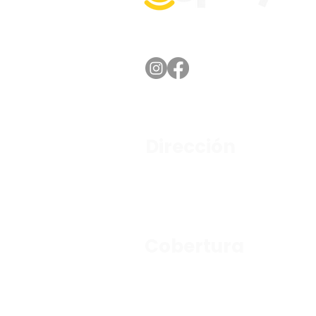
Dirección
Av. Lázaro Cárdenas No. 2225,
Col. Fracc. Valle Oriente, San Pedro Garza
García, Nuevo León.
Cobertura
León, Morelia, Guadalajara, Monterrey, San 
Aguascalientes y Querétaro.