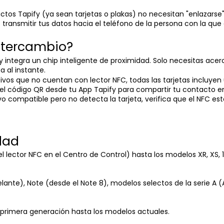
tos Tapify (ya sean tarjetas o plakas) no necesitan "enlazarse
transmitir tus datos hacia el teléfono de la persona con la que
ntercambio?
integra un chip inteligente de proximidad. Solo necesitas acerca
 al instante.
tivos que no cuentan con lector NFC, todas las tarjetas incluyen
r el código QR desde tu App Tapify para compartir tu contacto 
tivo compatible pero no detecta la tarjeta, verifica que el NFC e
dad
 lector NFC en el Centro de Control) hasta los modelos XR, XS, 11
ante), Note (desde el Note 8), modelos selectos de la serie A (A2
u primera generación hasta los modelos actuales.