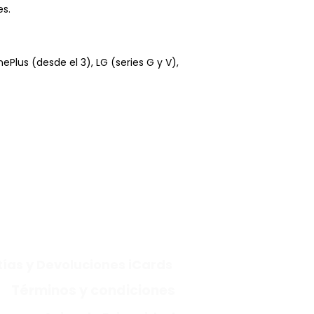
es.
lus (desde el 3), LG (series G y V),
ías y Devoluciones iCards
Términos y condiciones