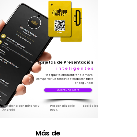
Tarjetas de Presentación
inteligentes
Haz que te encuentren siempre:
comparte tus redes y datos de contacto
en segundos
Quiero una iCard
Funciona con Iphone y
Personalizable
Ecológica
Android
100%
Más de