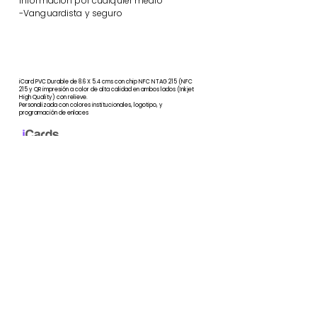
información por cualquier medio
-Vanguardista y seguro
iCard PVC Durable de 8.6 X 5.4 cms con chip NFC NTAG 215 (NFC
215 y QR impresión a color de alta calidad en ambos lados (Inkjet
High Quality) con relieve.
Personalizada con colores institucionales, logotipo, y
programación de enlaces
$850
C/U
iCard Personalizada
precios mas IVA
Diseño personalizado desde 1
pieza
Hablar con un asesor