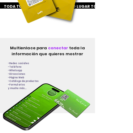
TODA TU INFORMACIÓN EN UN SOLO LUGAR 
Multienlace para
conectar
toda la
información que quieres mostrar
-Redes sociales
-Teléfono
-Whatsapp
-Direcciones
-Página Web
-Catálogo de productos
-Formularios
y mucho más...