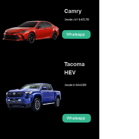
Camry
Desde L MT $405,700
Whatsapp
Tacoma
HEV
Desde EX $643,900
Whatsapp