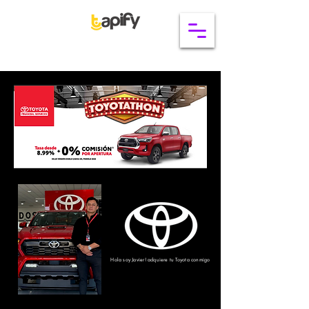
Hola soy Javier! adquiere tu Toyota conmigo