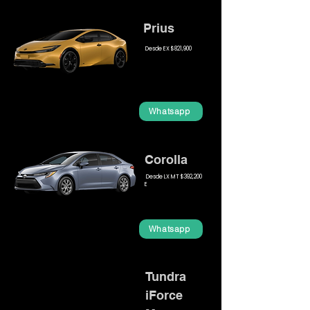
Prius
Desde EX $821,900
Whatsapp
Corolla
Desde LX MT $392,200
E
Whatsapp
Tundra
iForce