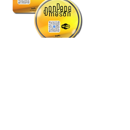
Plak PVC Durable de 10x10 cms con capa
de resina de alto brillo y adhesivo 3M con
impresión full color
Diseño personalizado desde 1
pieza
$1,050
C/U
Precio mas IVA
A elegir entre Plak CUADRADA o REDONDA
Hablar con un asesor