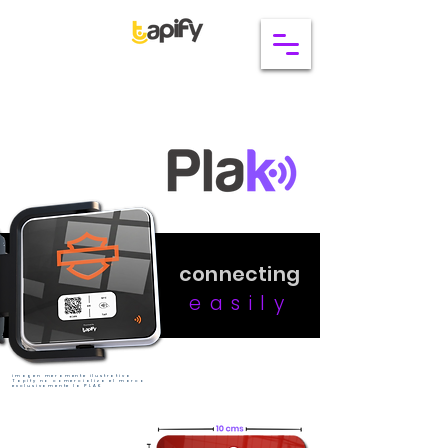
connecting
easily
imagen meramente ilustrativa
Tapify no comercializa el marco
exclusivamente la PLAK