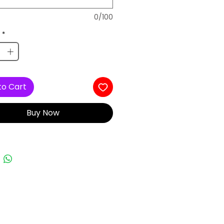
0/100
*
to Cart
Buy Now