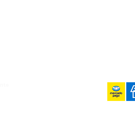
Luis Potosí,
Whats!
ente
 6:00 pm