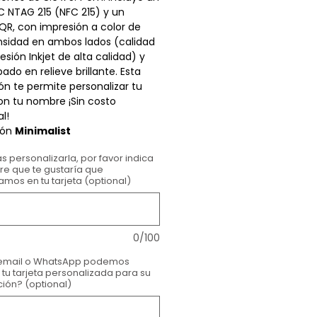
C NTAG 215 (NFC 215) y un
QR, con impresión a color de
nsidad en ambos lados (calidad
esión Inkjet de alta calidad) y
ado en relieve brillante. Esta
ón te permite personalizar tu
on tu nombre ¡Sin costo
al!
ión
Minimalist
s personalizarla, por favor indica
re que te gustaría que
amos en tu tarjeta (optional)
0/100
email o WhatsApp podemos
 tu tarjeta personalizada para su
ión? (optional)