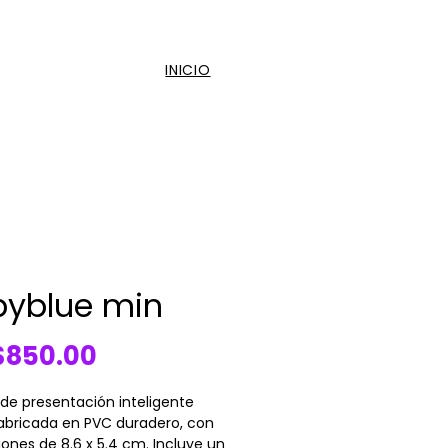
INICIO
byblue min
Price
850.00
 de presentación inteligente
fabricada en PVC duradero, con
ones de 8.6 x 5.4 cm. Incluye un