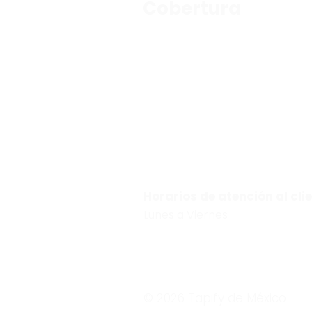
Cobertura
León, Morelia, Guadalajara, Monterrey, San 
Aguascalientes y Querétaro.
¿Tienes dudas? Mándanos un 
81-
29704268
Horarios de atención al cli
Lunes a Viernes
10:00 am –
© 2026 Tapify de México