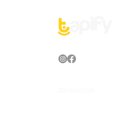
Dirección
Av. Lázaro Cárdenas No. 2225,
Col. Fracc. Valle Oriente, San Pedro Garza
García, Nuevo León.