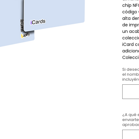
chip NF
código 
alta de
de impr
un acab
colecci
iCard c
adicion
Colecc
Si desea
el nomb
incluyér
¿A qué 
enviarte
aprobac