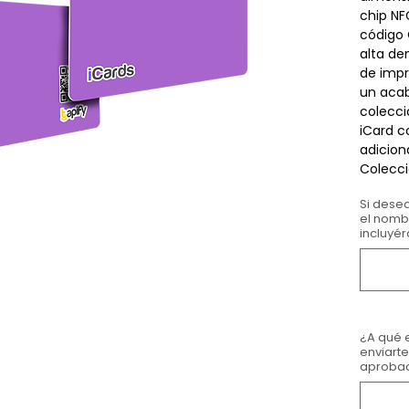
chip NF
código 
alta de
de impr
un acab
colecci
iCard c
adicion
Colecc
Si desea
el nomb
incluyér
¿A qué 
enviarte
aprobac