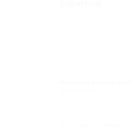
Cobertura
León, Morelia, Guadalajara, Monterrey, San 
Aguascalientes y Querétaro.
¿Tienes dudas? Mándanos un 
81-
29704268
Horarios de atención al cli
Lunes a Viernes
10:00 am –
© 2026 Tapify de México