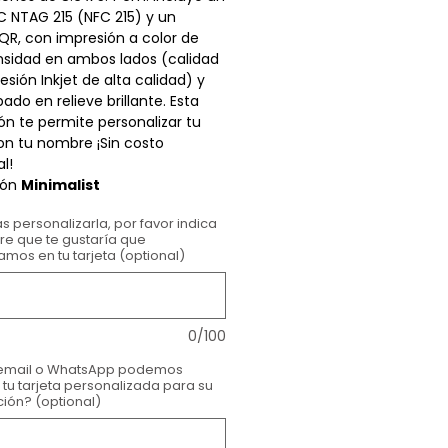
C NTAG 215 (NFC 215) y un
QR, con impresión a color de
nsidad en ambos lados (calidad
esión Inkjet de alta calidad) y
ado en relieve brillante. Esta
ón te permite personalizar tu
on tu nombre ¡Sin costo
al!
ión
Minimalist
s personalizarla, por favor indica
re que te gustaría que
amos en tu tarjeta (optional)
0/100
email o WhatsApp podemos
 tu tarjeta personalizada para su
ión? (optional)