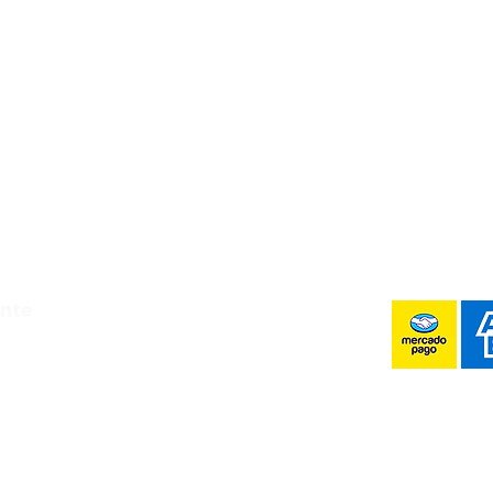
Luis Potosí,
Whats!
ente
 6:00 pm