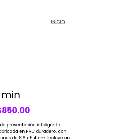
INICIO
a min
Price
850.00
 de presentación inteligente
fabricada en PVC duradero, con
ones de 8.6 x 5.4 cm. Incluye un