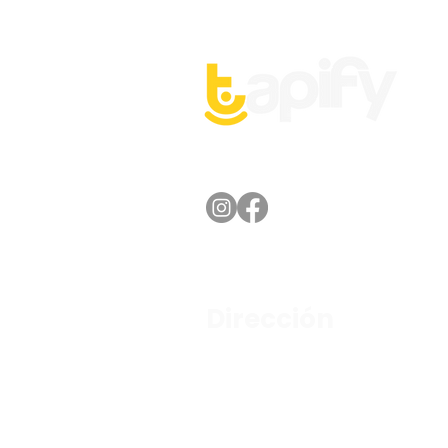
Dirección
Av. Lázaro Cárdenas No. 2225,
Col. Fracc. Valle Oriente, San Pedro Garza
García, Nuevo León.