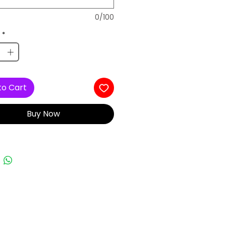
0/100
*
to Cart
Buy Now