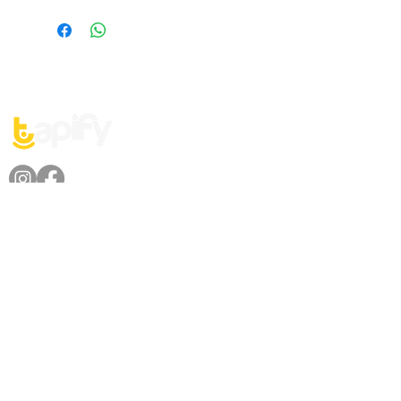
Dirección
Av. Lázaro Cárdenas No. 2225,
Col. Fracc. Valle Oriente, San Pedro
Garza García, Nuevo León.
Cobertura
León, Morelia, Guadalajara, Monterrey, San Luis Potosí, Aguascalientes y Querétaro.
¿Tienes dudas? Mándanos un Whats!
81-29704268