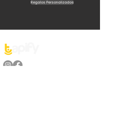
Regalos Personalizados
Dirección
Av. Lázaro Cárdenas No. 2225,
Col. Fracc. Valle Oriente, San Pedro
Garza García, Nuevo León.
Cobertura
León, Morelia, Guadalajara, Monterrey, San Luis Potosí, Aguascalientes y Querétaro.
¿Tienes dudas? Mándanos un Whats!
81-29704268